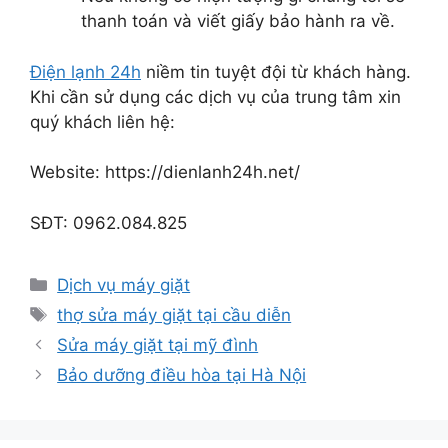
thanh toán và viết giấy bảo hành ra về.
Điện lạnh 24h
niềm tin tuyệt đội từ khách hàng.
Khi cần sử dụng các dịch vụ của trung tâm xin
quý khách liên hệ:
Website: https://dienlanh24h.net/
SĐT: 0962.084.825
Danh
Dịch vụ máy giặt
mục
Thẻ
thợ sửa máy giặt tại cầu diễn
Sửa máy giặt tại mỹ đình
Bảo dưỡng điều hòa tại Hà Nội